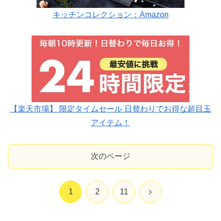
キッチンコレクション：Amazon
【楽天市場】 限定タイムセール 日替わりでお得な超目玉
アイテム！
次のページ
次
1
2
11
へ