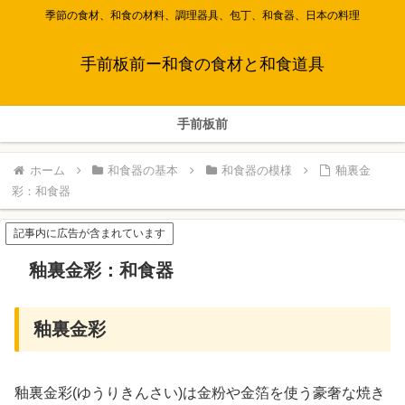
季節の食材、和食の材料、調理器具、包丁、和食器、日本の料理
手前板前ー和食の食材と和食道具
手前板前
ホーム
和食器の基本
和食器の模様
釉裏金
彩：和食器
記事内に広告が含まれています
釉裏金彩：和食器
釉裏金彩
釉裏金彩(ゆうりきんさい)は金粉や金箔を使う豪奢な焼き