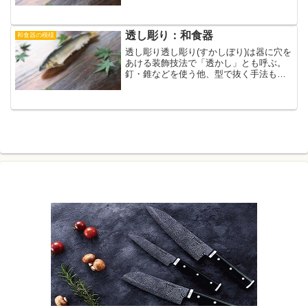
寿
透し彫り：和食器
和食器の模様
透し彫り透し彫り(すかしぼり)は器に穴を
あける装飾技法で「透かし」とも呼ぶ。
釘・錐などを使う他、型で抜く手法もあ
る。織部草紋透し 長角向付前菜皿 角
台皿 織部草紋透し織部透し