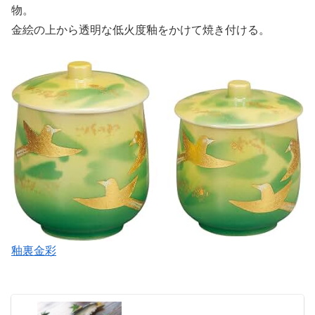
物。
金絵の上から透明な低火度釉をかけて焼き付ける。
釉裏金彩