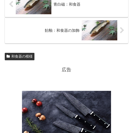
青白磁：和食器
飴釉：和食器の加飾
和食器の模様
広告