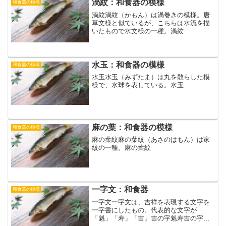
渦紋：和食器の模様
和食器の模様
渦紋渦紋（かもん）は渦巻きの模様。唐
草文様と似ているが、こちらは水流を描
いたもので水文様の一種。渦紋
水玉：和食器の模様
和食器の模様
水玉水玉（みずたま）は丸を散らした模
様で、水球を表している。水玉
麻の葉：和食器の模様
和食器の模様
麻の葉紋麻の葉紋（あさのはもん）は家
紋の一種。麻の葉紋
一字文：和食器
和食器の模様
一字文一字文は、吉祥を表現する文字を
一字書にしたもの。代表的な文字が
「魁」「寿」「吉」吉の字魁寿吉の字魁