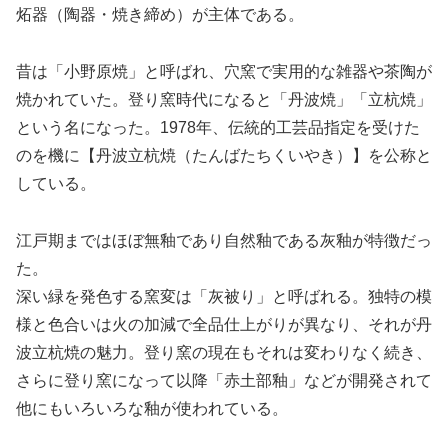
炻器（陶器・焼き締め）が主体である。
昔は「小野原焼」と呼ばれ、穴窯で実用的な雑器や茶陶が
焼かれていた。登り窯時代になると「丹波焼」「立杭焼」
という名になった。1978年、伝統的工芸品指定を受けた
のを機に【丹波立杭焼（たんばたちくいやき）】を公称と
している。
江戸期まではほぼ無釉であり自然釉である灰釉が特徴だっ
た。
深い緑を発色する窯変は「灰被り」と呼ばれる。独特の模
様と色合いは火の加減で全品仕上がりが異なり、それが丹
波立杭焼の魅力。登り窯の現在もそれは変わりなく続き、
さらに登り窯になって以降「赤土部釉」などが開発されて
他にもいろいろな釉が使われている。