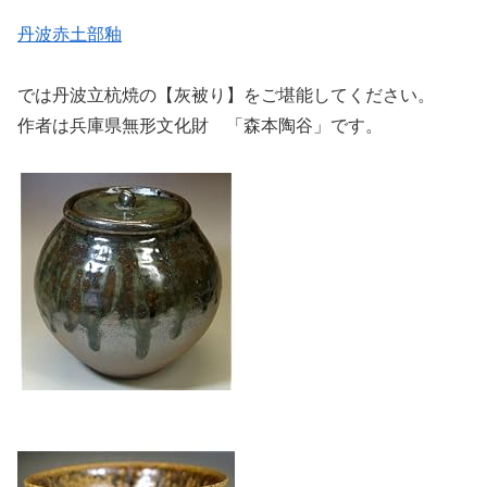
丹波赤土部釉
では丹波立杭焼の【灰被り】をご堪能してください。
作者は兵庫県無形文化財 「森本陶谷」です。