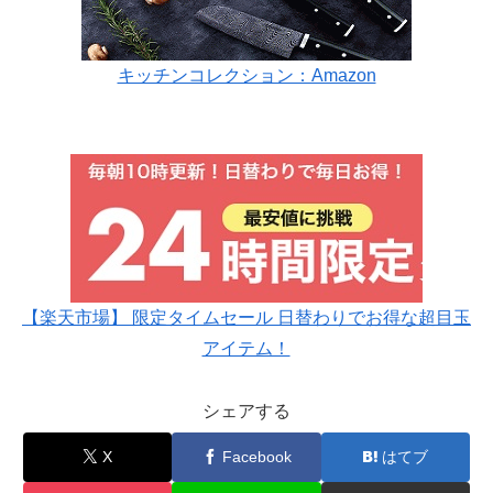
キッチンコレクション：Amazon
【楽天市場】 限定タイムセール 日替わりでお得な超目玉
アイテム！
シェアする
X
Facebook
はてブ