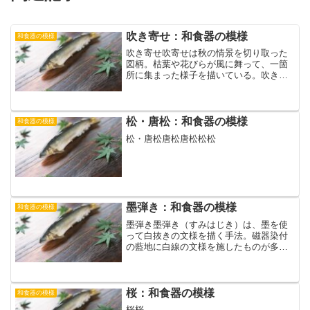
吹き寄せ：和食器の模様
和食器の模様
吹き寄せ吹寄せは秋の情景を切り取った
図柄。枯葉や花びらが風に舞って、一箇
所に集まった様子を描いている。吹き寄
せ
松・唐松：和食器の模様
和食器の模様
松・唐松唐松唐松松松
墨弾き：和食器の模様
和食器の模様
墨弾き墨弾き（すみはじき）は、墨を使
って白抜きの文様を描く手法。磁器染付
の藍地に白線の文様を施したものが多
い。藍地も白線も作家により様々であ
る。下は貴祥窯の手になる古伊万里ふ
う。シンプルで美しいですね。三方から
鷺が見込まれるように描いてあり...
桜：和食器の模様
和食器の模様
桜桜