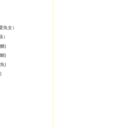
愛魚女）
張）
鮄)
鯛)
魚)
)