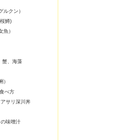
グルクン）
桜鱒)
女魚）
、蟹、海藻
蜊）
食べ方
前アサリ深川丼
し
リの味噌汁