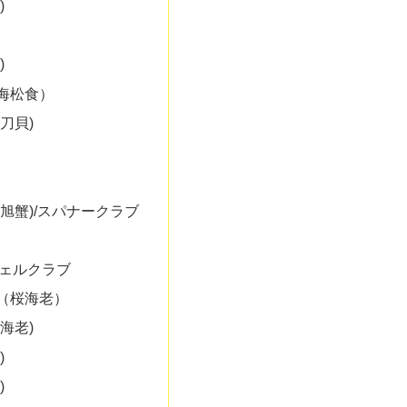
)
)
海松食）
刀貝)
旭蟹)/スパナークラブ
ェルクラブ
（桜海老）
海老)
)
)