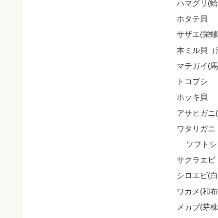
ハマグリ(蛤
ホタテ貝
サザエ(栄螺
本ミル貝（
マテガイ(馬
トコブシ
ホッキ貝
アサヒガニ(
ワタリガニ
ソフトシ
サクラエビ
シロエビ(白
ワカメ(和布
メカブ(芽株