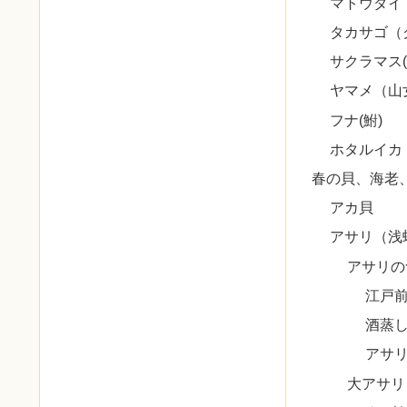
マトウダイ
タカサゴ（
サクラマス(
ヤマメ（山
フナ(鮒)
ホタルイカ
春の貝、海老
アカ貝
アサリ（浅
アサリの
江戸
酒蒸
アサ
大アサリ