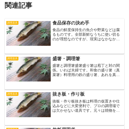
関連記事
食品保存の決め手
調理器具
食品の鮮度保持生の魚介や野菜などは腐
るものです。全部新鮮なうちに使い切る
のが理想なのですが、現実はなかなかそ
うはいきません。腐敗は細菌によって起
きます。ですので、空気を遮断するのが
最も良い方法だと思います。真空ではほ
ぼ生きられませんので、繁...
盛箸・調理箸
調理器具
盛箸と調理箸盛箸盛り箸は庖丁と対の関
係。いわば夫婦です。和食の盛り箸（真
菜箸）料理用の鉄の盛り箸、あれを真菜
箸（マナバシ）と言います。「盛りば
し」で通っちゃってるんで、この呼び方
を知らねぇ板前が結構いたりします。マ
ナってのは「真のおかず」と...
抜き板・作り板
調理器具
抜板・作り板抜き板は料理の仮置きや仕
込みなどに大変便利で、プロの調理場で
は欠かせない道具です。元々は焼物を置
く板でした。焼物の串を抜くのに便利な
ように端にミミがあります。そこに引っ
掛けて串を抜きます。ですから「抜き
板」の名があります。しかし...