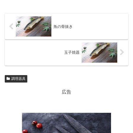
魚の骨抜き
玉子焼器
調理器具
広告