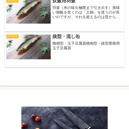
炊飯用羽釜
調理器具
羽釜（米の味を極限まで引き出す）美味
い御飯を炊くのは「土鍋」を使うのが良
いのですが、それを超えるのは昔からの
「釜炊き」です。少人数ではやや現実離
れして実用的とは言えませんけども、大
人数なら試してみる価値は充分にありま
す。羽釜
抜型・流し缶
調理器具
物相型・玉子豆腐器物相型・抜型業務用
玉子豆腐器