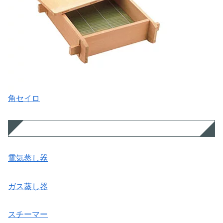
角セイロ
電気蒸し器
ガス蒸し器
スチーマー