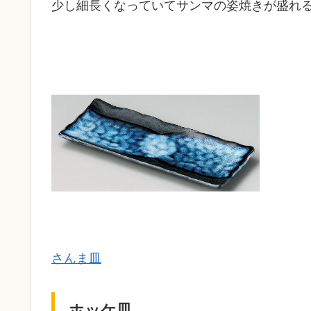
少し細長くなっていてサンマの姿焼きが盛れ
さんま皿
ホッケ皿