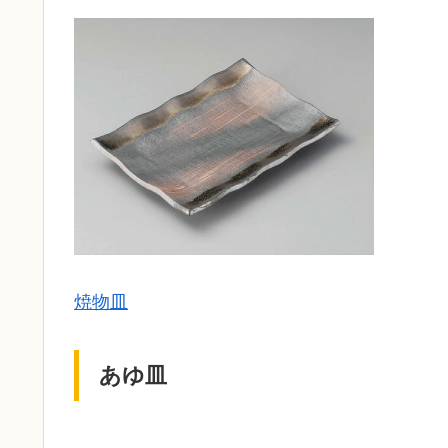
焼物皿
あゆ皿