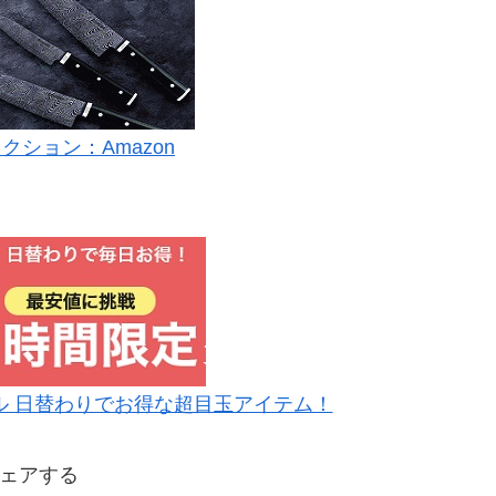
クション：Amazon
ル 日替わりでお得な超目玉アイテム！
ェアする