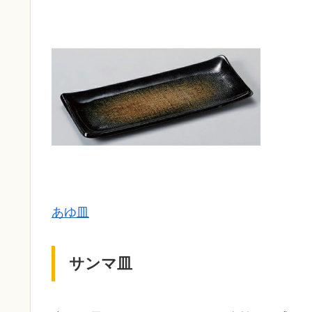
あゆ皿
サンマ皿