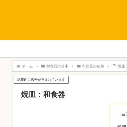
ホーム
和食器の基本
和食器の種類
焼皿
記事内に広告が含まれています
焼皿：和食器
目
焼皿