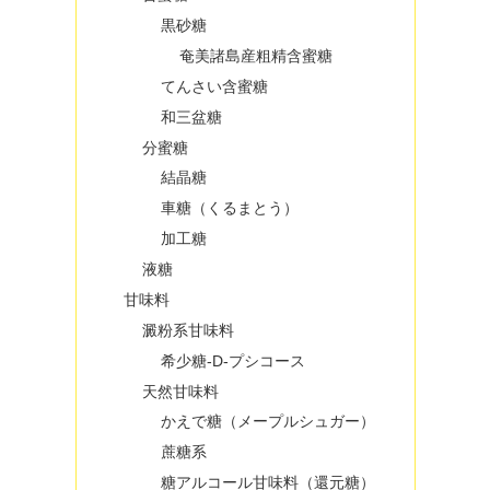
黒砂糖
奄美諸島産粗精含蜜糖
てんさい含蜜糖
和三盆糖
分蜜糖
結晶糖
車糖（くるまとう）
加工糖
液糖
甘味料
澱粉系甘味料
希少糖-D-プシコース
天然甘味料
かえで糖（メープルシュガー）
蔗糖系
糖アルコール甘味料（還元糖）