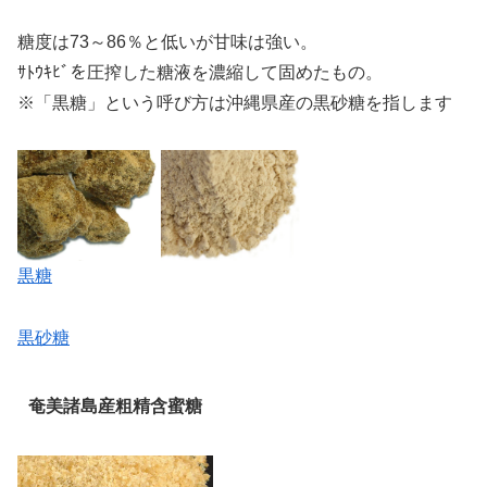
糖度は73～86％と低いが甘味は強い。
ｻﾄｳｷﾋﾞを圧搾した糖液を濃縮して固めたもの。
※「黒糖」という呼び方は沖縄県産の黒砂糖を指します
黒糖
黒砂糖
奄美諸島産粗精含蜜糖