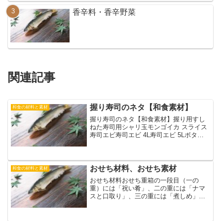
香辛料・香辛野菜
関連記事
握り寿司のネタ【和食素材】
和食の材料と素材
握り寿司のネタ【和食素材】握り用すし
ねた寿司用シャリ玉モンゴイカ スライス
寿司エビ寿司エビ 4L寿司エビ 5Lボタン
エビたこスライス生タコスライスサーモ
ン焼ハラス
おせち材料、おせち素材
和食の材料と素材
おせち材料おせち重箱の一段目（一の
重）には「祝い肴」、二の重には「ナマ
スと口取り」、三の重には「煮しめ」を
詰めることになっています。【一の重】
口取り・栗きんとん、蒲鉾、伊達巻等
【二の重】 焼き物・海老の鬼殻焼、祝鯛