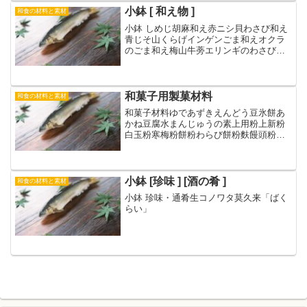
等【三の重】 煮物・お煮...
小鉢 [ 和え物 ]
和食の材料と素材
小鉢 しめじ胡麻和え赤ニシ貝わさび和え
青じそ山くらげインゲンごま和えオクラ
のごま和え梅山牛蒡エリンギのわさびマ
ヨネーズみつばごまあえ数の子柚子大根
和菓子用製菓材料
和食の材料と素材
和菓子材料ゆであずきえんどう豆氷餅あ
かね豆腐水まんじゅうの素上用粉上新粉
白玉粉寒梅粉餅粉わらび餅粉麩饅頭粉き
な粉青きな粉うぐいす粉白いきなこよも
ぎ粉末乾燥よもぎ吉野本葛道明寺粉黒蜜
水飴寒天イナアガーゼリエース製菓用 色
粉エッセンス 製菓用イ...
小鉢 [珍味 ] [酒の肴 ]
和食の材料と素材
小鉢 珍味・通肴生コノワタ莫久来「ばく
らい」