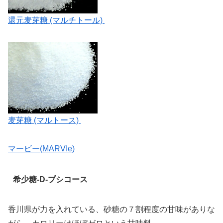
還元麦芽糖 (マルチトール)
麦芽糖 (マルトース)
マービー(MARVIe)
希少糖-D-プシコース
香川県が力を入れている、砂糖の７割程度の甘味がありな