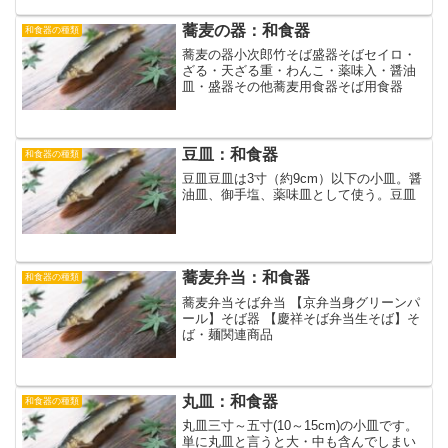
蕎麦の器：和食器
和食器の種類
蕎麦の器小次郎竹そば盛器そばセイロ・
ざる・天ざる重・わんこ・薬味入・醤油
皿・盛器その他蕎麦用食器そば用食器
豆皿：和食器
和食器の種類
豆皿豆皿は3寸（約9cm）以下の小皿。醤
油皿、御手塩、薬味皿として使う。豆皿
蕎麦弁当：和食器
和食器の種類
蕎麦弁当そば弁当 【京弁当身グリーンパ
ール】そば器 【慶祥そば弁当生そば】そ
ば・麺関連商品
丸皿：和食器
和食器の種類
丸皿三寸～五寸(10～15cm)の小皿です。
単に丸皿と言うと大・中も含んでしまい