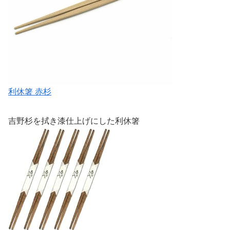
利休箸 赤杉
吉野杉を拭き漆仕上げにした利休箸