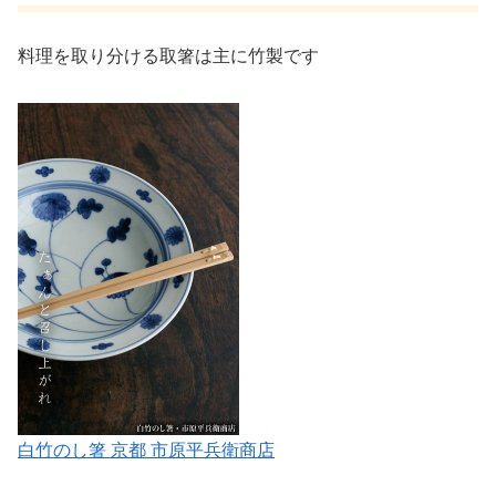
料理を取り分ける取箸は主に竹製です
白竹のし箸 京都 市原平兵衛商店