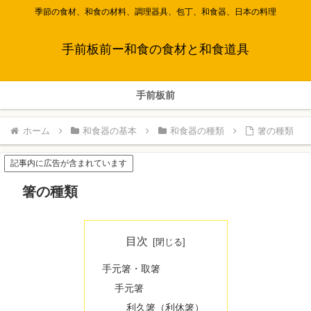
季節の食材、和食の材料、調理器具、包丁、和食器、日本の料理
手前板前ー和食の食材と和食道具
手前板前
ホーム
和食器の基本
和食器の種類
箸の種類
記事内に広告が含まれています
箸の種類
目次
手元箸・取箸
手元箸
利久箸（利休箸）