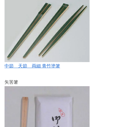
中節 天節 両細 青竹塗箸
矢筈箸