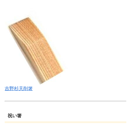
吉野杉天削箸
祝い箸