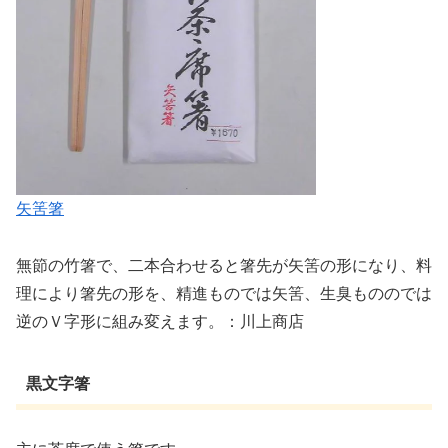
矢筈箸
無節の竹箸で、二本合わせると箸先が矢筈の形になり、料
理により箸先の形を、精進ものでは矢筈、生臭もののでは
逆のＶ字形に組み変えます。：川上商店
黒文字箸