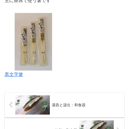
主に茶席で使う箸です
黒文字箸
湯呑と汲出：和食器