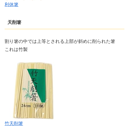
利休箸
天削箸
割り箸の中では上等とされる上部が斜めに削られた箸
これは竹製
竹天削箸