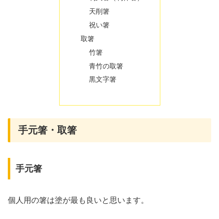
天削箸
祝い箸
取箸
竹箸
青竹の取箸
黒文字箸
手元箸・取箸
手元箸
個人用の箸は塗が最も良いと思います。