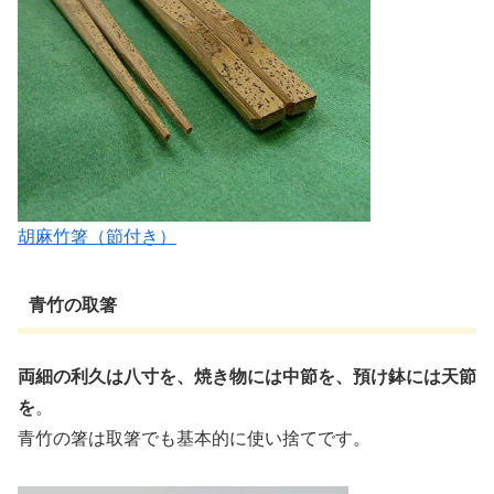
胡麻竹箸（節付き）
青竹の取箸
両細の利久は八寸を、焼き物には中節を、預け鉢には天節
を
。
青竹の箸は取箸でも基本的に使い捨てです。