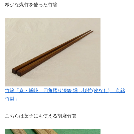
希少な煤竹を使った竹箸
竹箸「京・嵯峨 四角摺り漆箸 燻し煤竹(皮なし) 京銘
竹製」
こちらは菓子にも使える胡麻竹箸