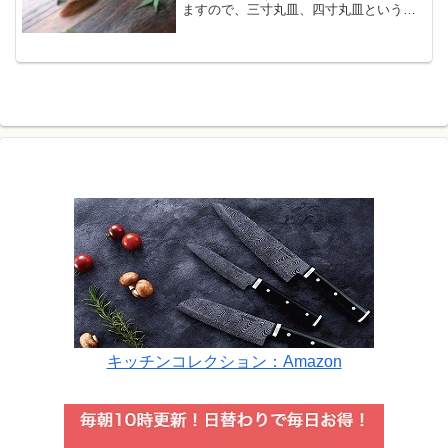
ますので、三寸丸皿、四寸丸皿という感
じで呼びます。角の小皿（のり皿）と分
ける意味もありましょう。豆皿よりは大
きく銘々皿よりは小振り。取り皿の一種
ですね。丸皿
キッチンコレクション：Amazon