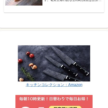
奄美市)で、400年程昔に、薩摩藩の役人
をもてなす為に誕生したというのが定
説。蒸しささ身を裂いたもの・煮干し椎
茸・錦糸玉子を定番の具...
キッチンコレクション：Amazon