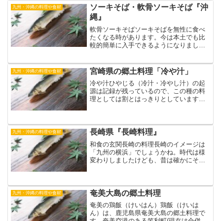
でしょうか、文化面でも他...
ソーキそば・軟骨ソーキそば『沖
九州・沖縄の料理や食材
縄』
軟骨ソーキそばソーキそばを無性に食べ
たくなる時があります。今は本土でも比
較的簡単に入手できるようになりました
が、昔はなかなか食べれなかったもの
で、沖縄料理の店も殆ど稀にしかなかっ
たものですから、自分で作るか沖縄まで
宮崎県の郷土料理「冷や汁」
九州・沖縄の料理や食材
行くしかない。そう簡単に沖...
冷や汁ひやじる（冷汁・冷やし汁）の起
源は記録が残っているので、この種の料
理としては割とはっきりとしています。
起こりは鎌倉時代。「鎌倉管領家記録」
に記述があり、僧侶が各地に広めた事に
なっています。内容は飯に味噌汁にぶっ
かけ飯。通常は温かい飯...
長崎県『長崎料理』
九州・沖縄の料理や食材
和食の玄関長崎の料理長崎のイメージは
「九州の横浜」でしょうかね。時代は様
変わりしましたけども、昔は確かにそう
だった気がします。「文明開化」外国へ
の扉って事では横浜よりも先行してます
し、当然料理にもそれが色濃く反映して
います。長崎の魚この県の...
奄美大島の郷土料理
九州・沖縄の料理や食材
奄美の鶏飯（けいはん）鶏飯（けいは
ん）は、鹿児島県奄美大島の郷土料理で
す。奄美空港のある笠利町(現在は合併で