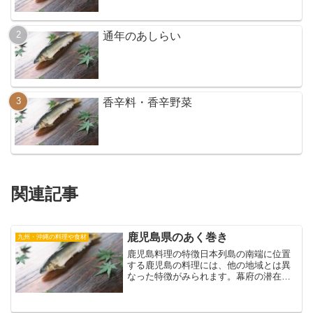
通年のあしらい
香辛料・香辛野菜
関連記事
鹿児島県のあく巻き
九州・沖縄の料理や食材
鹿児島料理の特徴日本列島の南端に位置
する鹿児島の料理には、他の地域とは異
なった特徴がみられます。幕府の潜在的
な敵であった島津家は、当然ながら大変
用心深い対外政策が必要ですから、「日
本側」の国境を強固にし、その結果なの