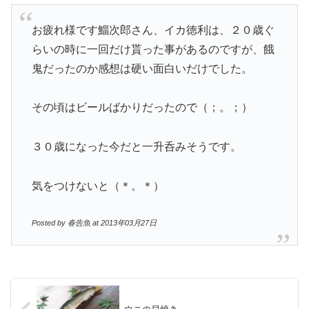
お疲れ様です鯔次郎さん、イカ徳利は、２０歳ぐ
らいの時に一回だけ貰った事があるのですが、餓
鬼だったのか感想は硬い面白いだけでした。
その頃はビールばかりだったので（；。；）
３０歳になった今だと一升呑みそうです。
気をつけないと（＊。＊）
Posted by 春告魚 at 2013年03月27日