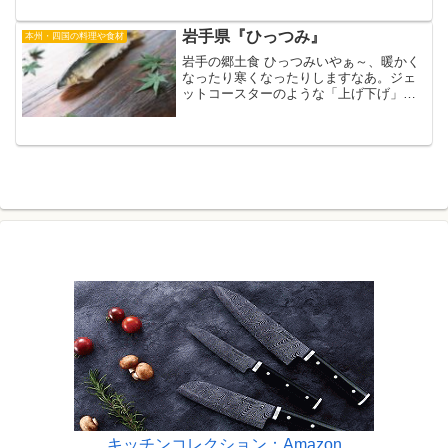
はしません。ご飯で希釈する「ウニ丼」
にしても同じですね。かなりの量の生う
にですから、重くなる。「...
岩手県『ひっつみ』
本州・四国の料理や食材
岩手の郷土食 ひっつみいやぁ～、暖かく
なったり寒くなったりしますなあ。ジェ
ットコースターのような「上げ下げ」と
にかく、体は「急変」が嫌いですから、
くれぐれもお気をつけて下さいね。冷や
すのは毒ですから、陽気に騙されて薄着
にならない方がいいです...
キッチンコレクション：Amazon