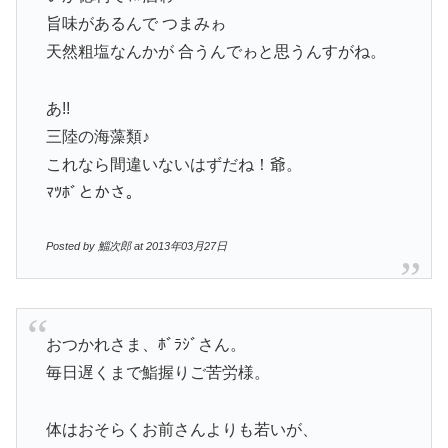
旨味があるんで つまみゎ
天然粗塩なんかが 合うんでゎと思うんすがね。
あ!!
三陸の海藻類♪
これなら間違いないはずだね！爺。
ﾏﾂﾎﾞとかさ。
Posted by 鯔次郎 at 2013年03月27日
おつかれさま、ﾎﾞﾗｼﾞさん。
毎日遅くまで鮨握りご苦労様。
体はおそらくお前さんよりも若いが、