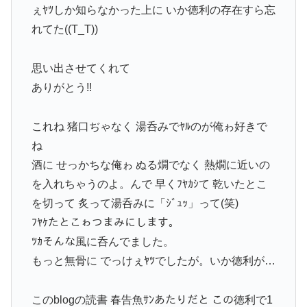
ぇﾔﾂしか知らなかった上に いか徳利の存在すら忘
れてた((T_T))
思い出させてくれて
ありがとう!!
これね 猪口ぢゃなく 湯呑みでﾔﾙのが俺ゎ好きで
ね
酒に せっかちな俺ゎ ぬる燗でなく 熱燗に近いの
を入れちゃうのよ。んで 早くﾌﾔｶｼて 乾いたとこ
を切って 炙って湯呑みに「ｼﾞｭｯ」って(笑)
ﾌﾔｹたとこゎつまみにします。
ﾂｶそんな風に呑んでました。
もっと無骨に でっけぇﾔﾂでしたが。いか徳利が…
このblogの読書 春告魚ｻﾝあたりだと この徳利で1