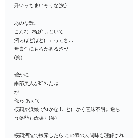
升いっちまいそうな(笑)
あのな爺。
こんなﾓﾝ紹介しといて
酒ゎほどほどに←ってさ…
無責任にも程があるｯﾂｰﾉ！
(笑)
確かに
南部美人がﾋﾟﾀﾘだね！
が
俺ゎ あえて
桜顔か浜娘でﾔﾙかな!!←とにかく意味不明に逆ら
う姿勢ゎ爺譲り(笑)
桜顔酒造で検索したら この蔵の人間味も理解され