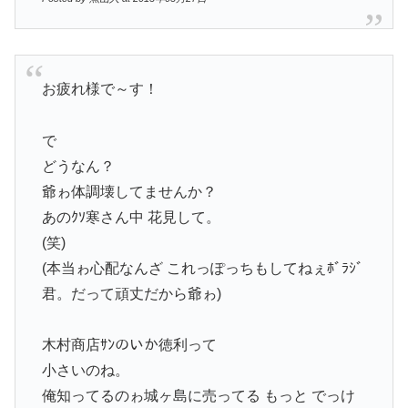
お疲れ様で～す！
で
どうなん？
爺ゎ体調壊してませんか？
あのｸｿ寒さん中 花見して。
(笑)
(本当ゎ心配なんざ これっぽっちもしてねぇﾎﾞﾗｼﾞ
君。だって頑丈だから爺ゎ)
木村商店ｻﾝのいか徳利って
小さいのね。
俺知ってるのゎ城ヶ島に売ってる もっと でっけ