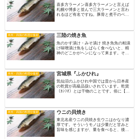
喜多方ラーメン喜多方ラーメンと言えば
札幌や博多と並んで三大ラーメンと言わ
れるほど有名ですね。豚骨と煮干のベー
スをミックスした醤油味は、オーソドッ
クスであり、中華そばの「らしさ」がと
てもよく出ている。太めの平打ち縮れ麺
と相まって、我々の食欲を...
三陸の焼き魚
本州・四国の料理や食材
魚のかす漬け・みそ漬け 焼き魚魚の粕漬
け味噌漬け魚をしばらく食べないと、精
神のどこかがヘンになって来ます。それ
が海外に出る時の痛さ。何かを食べて腹
がパンパンになってもね、「何かが」足
りないんですよ。飢えが満たされてない
わけです。もちろん栄養...
宮城県『ふかひれ』
本州・四国の料理や食材
気仙沼のふかひれ中国では昔から日本産
の乾貨が高級品扱いされています。乾貨
（ｶﾝﾌｵ）とは干物のことです。俗に【鮑
産翅当肝】と言いまして、干しアワビ、
干しナマコ、ふかひれ、浮袋（又は燕の
巣）が珍味中の珍味とされています。い
ずれも香港あたりでは...
ウニの貝焼き
本州・四国の料理や食材
東北名産ウニの貝焼き生ウニはかなり濃
厚です。そういうモノは少量だと甘みと
旨味を感じますが、量を食べると、後を
ひきます。すくなくとも、「さっぱり」