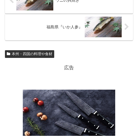
ウニの貝焼き
福島県『いか人参』
本州・四国の料理や食材
広告