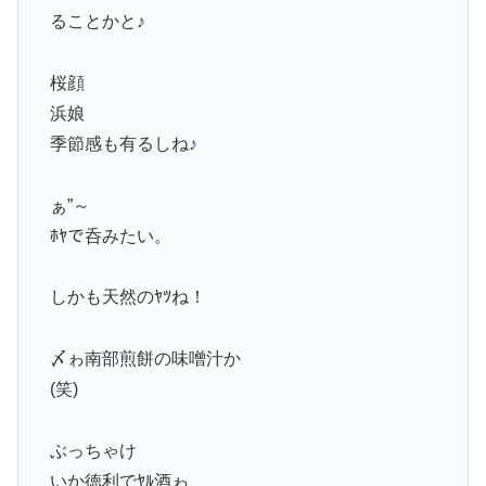
ることかと♪
桜顔
浜娘
季節感も有るしね♪
ぁ”～
ﾎﾔで呑みたい。
しかも天然のﾔﾂね！
〆ゎ南部煎餅の味噌汁か
(笑)
ぶっちゃけ
いか徳利でﾔﾙ酒ゎ