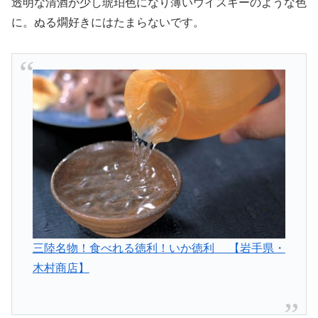
透明な清酒が少し琥珀色になり薄いウイスキーのような色
に。ぬる燗好きにはたまらないです。
三陸名物！食べれる徳利！いか徳利 【岩手県・
木村商店】